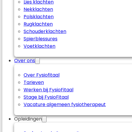
Lies klachten
Nekklachten
Polsklachten
Rugklachten
Schouderklachten
Spierblessures
Voetklachten
Over ons
Over Fysiofitaal
Tarieven
Werken bij FysioFitaal
Stage bij FysioFitaal
Vacature algemeen fysiotherapeut
Opleidingen