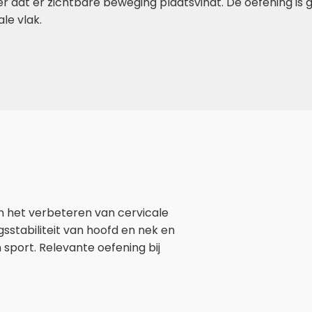
 dat er zichtbare beweging plaatsvindt. De oefening is 
ale vlak.
n het verbeteren van cervicale
gsstabiliteit van hoofd en nek en
 sport. Relevante oefening bij