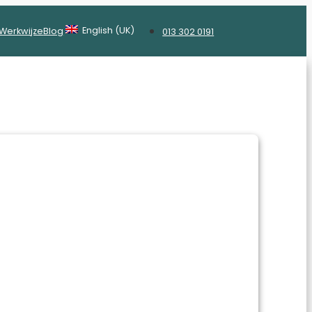
English (UK)
Werkwijze
Blog
013 302 0191