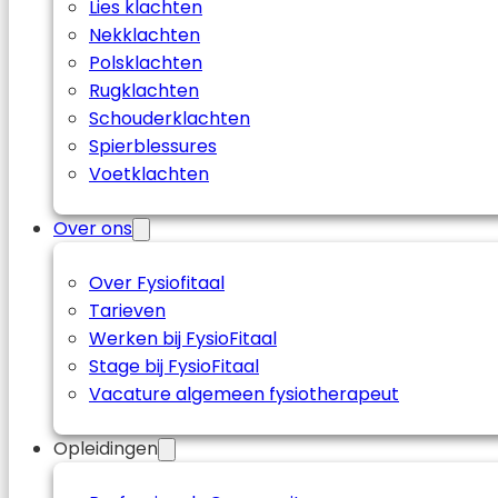
Lies klachten
Nekklachten
Polsklachten
Rugklachten
Schouderklachten
Spierblessures
Voetklachten
Over ons
Over Fysiofitaal
Tarieven
Werken bij FysioFitaal
Stage bij FysioFitaal
Vacature algemeen fysiotherapeut
Opleidingen