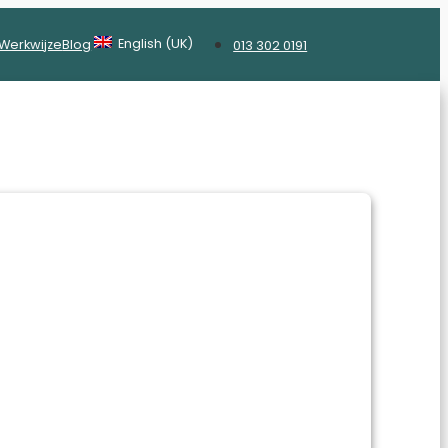
English (UK)
Werkwijze
Blog
013 302 0191