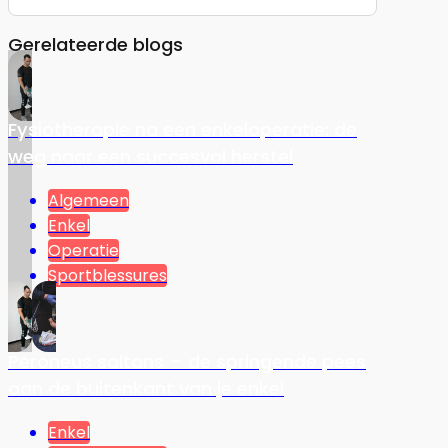
Gerelateerde blogs
Fysiotherapie na een enkeloperatie: de
weg naar een succesvol herstel
Algemeen
Enkel
Operatie
Sportblessures
Peroneus saltans – de springende pees
aan de buitenkant van je enkel
Enkel