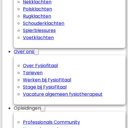
Nekklachten
Polsklachten
Rugklachten
Schouderklachten
Spierblessures
Voetklachten
Over ons
Over Fysiofitaal
Tarieven
Werken bij FysioFitaal
Stage bij FysioFitaal
Vacature algemeen fysiotherapeut
Opleidingen
Professionals Community