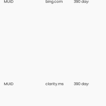
MUID
bing.com
390 days
MUID
clarity.ms
390 days