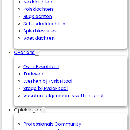
Nekklachten
Polsklachten
Rugklachten
Schouderklachten
Spierblessures
Voetklachten
Over ons
Over Fysiofitaal
Tarieven
Werken bij FysioFitaal
Stage bij FysioFitaal
Vacature algemeen fysiotherapeut
Opleidingen
Professionals Community