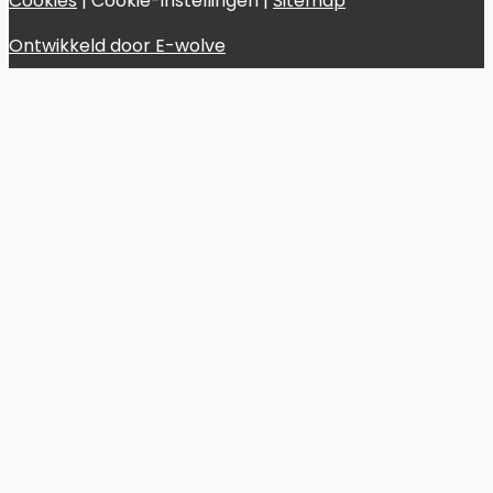
Cookies
|
Cookie-instellingen
|
Sitemap
Ontwikkeld door E-wolve