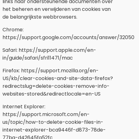
links naar ondersteunende documenten over
het beheren en verwijderen van cookies van
de belangrijkste webbrowsers.
Chrome:
https://support.google.com/accounts/answer/32050
Safari: https://support.apple.com/en-
in/guide/safari/sfri11471/mac
Firefox: https://support.mozilla.org/en-
US/kb/clear-cookies-and-site-data-firefox?
redirectslug=delete-cookies-remove-info-
websites-stored&redirectlocale=en-US
Internet Explorer:
https://support.microsoft.com/en-
us/topic/how-to-delete-cookie-files-in-
internet-explorer-bca9446f-d873-78de-
77ba-d42645fa52fc