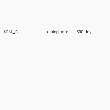
SRM_B
c.bing.com
390 days