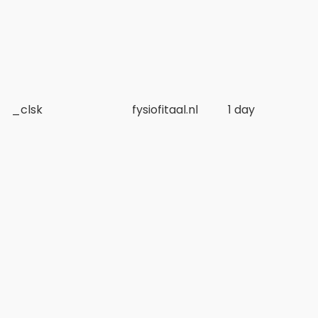
_clsk
fysiofitaal.nl
1 day