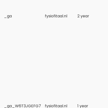
_ga
fysiofitaal.nl
2 year
_ga_W6T3JGEFG7
fysiofitaal.nl
1 year