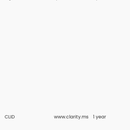
CLID
www.clarity.ms
1 year