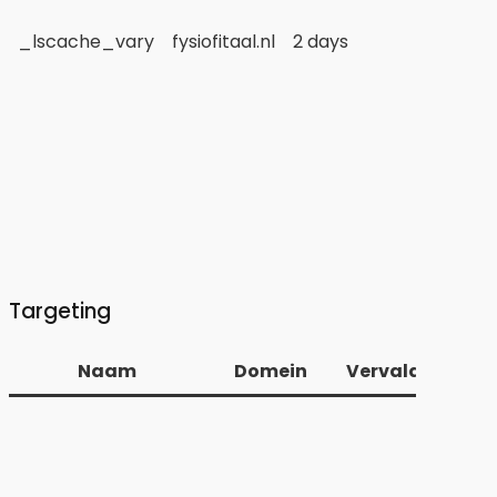
_lscache_vary
fysiofitaal.nl
2 days
/
Targeting
Naam
Domein
Vervaldatum