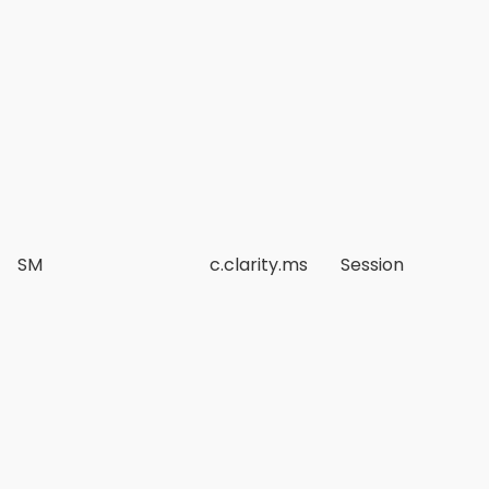
SM
c.clarity.ms
Session