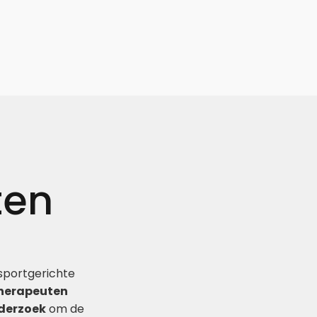
ten
 sportgerichte
therapeuten
derzoek
om de