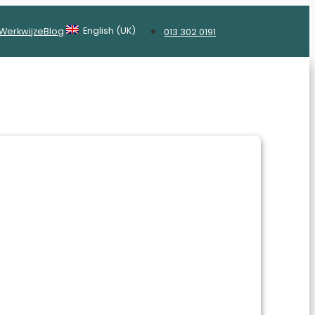
English (UK)
Werkwijze
Blog
013 302 0191