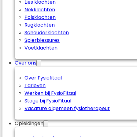
Lies klachten
Nekklachten
Polsklachten
Rugklachten
Schouderklachten
Spierblessures
Voetklachten
Over ons
Over Fysiofitaal
Tarieven
Werken bij FysioFitaal
Stage bij FysioFitaal
Vacature algemeen fysiotherapeut
Opleidingen