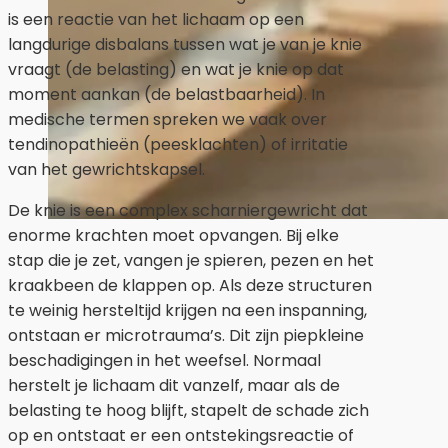
is een reactie van het lichaam op een
langdurige disbalans tussen wat je van je knie
vraagt (de belasting) en wat je knie op dat
moment aankan (de belastbaarheid). In
medische termen spreken we vaak over
tendinopathieën (peesklachten) of irritatie
van het gewrichtskapsel.
De knie is een complex scharniergewricht dat
enorme krachten moet opvangen. Bij elke
stap die je zet, vangen je spieren, pezen en het
kraakbeen de klappen op. Als deze structuren
te weinig hersteltijd krijgen na een inspanning,
ontstaan er microtrauma’s. Dit zijn piepkleine
beschadigingen in het weefsel. Normaal
herstelt je lichaam dit vanzelf, maar als de
belasting te hoog blijft, stapelt de schade zich
op en ontstaat er een ontstekingsreactie of