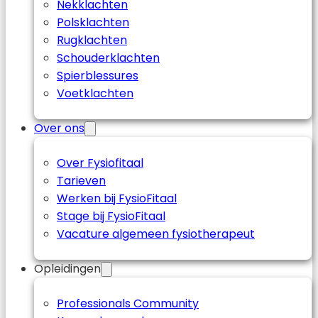
Nekklachten
Polsklachten
Rugklachten
Schouderklachten
Spierblessures
Voetklachten
Over ons
Over Fysiofitaal
Tarieven
Werken bij FysioFitaal
Stage bij FysioFitaal
Vacature algemeen fysiotherapeut
Opleidingen
Professionals Community