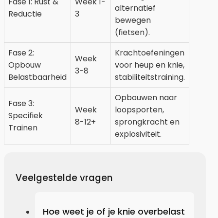
Fase 1: Rust &
Week 1-
alternatief
Reductie
3
bewegen
(fietsen).
Fase 2:
Krachtoefeningen
Week
Opbouw
voor heup en knie,
3-8
Belastbaarheid
stabiliteitstraining.
Opbouwen naar
Fase 3:
Week
loopsporten,
Specifiek
8-12+
sprongkracht en
Trainen
explosiviteit.
Veelgestelde vragen
Hoe weet je of je knie overbelast