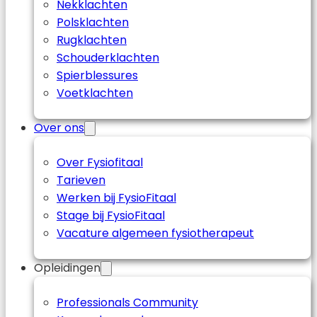
Nekklachten
Polsklachten
Rugklachten
Schouderklachten
Spierblessures
Voetklachten
Over ons
Over Fysiofitaal
Tarieven
Werken bij FysioFitaal
Stage bij FysioFitaal
Vacature algemeen fysiotherapeut
Opleidingen
Professionals Community