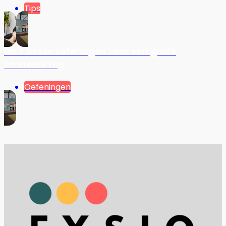
Tips
De 3 beste oefeningen voor een grote
en sterke rug
Oefeningen