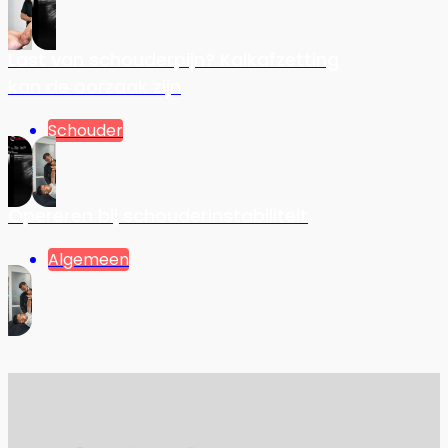
Last van schouderpijn? Kalkafzetting
kan de oorzaak zijn
Schouder
Opereren bij schouderinstabiliteit
Algemeen