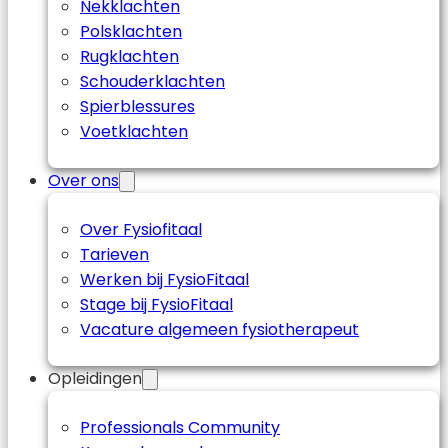
Nekklachten
Polsklachten
Rugklachten
Schouderklachten
Spierblessures
Voetklachten
Over ons
Over Fysiofitaal
Tarieven
Werken bij FysioFitaal
Stage bij FysioFitaal
Vacature algemeen fysiotherapeut
Opleidingen
Professionals Community