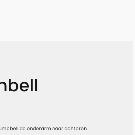
mbell
n dumbbell de onderarm naar achteren