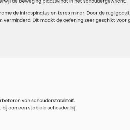
terwijl de beweging plaatsvindt in het schoudergewricht.
t name de infraspinatus en teres minor. Door de rugligpos
 verminderd. Dit maakt de oefening zeer geschikt voor g
rbeteren van schouderstabiliteit.
ij aan een stabiele schouder bij