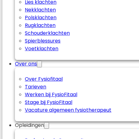
Lies klachten
Nekklachten
Polsklachten
Rugklachten
Schouderklachten
Spierblessures
Voetklachten
Over ons
Over Fysiofitaal
Tarieven
Werken bij FysioFitaal
Stage bij FysioFitaal
Vacature algemeen fysiotherapeut
Opleidingen