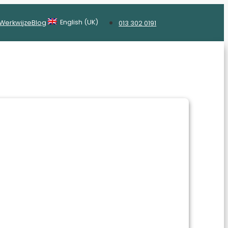
English (UK)
Werkwijze
Blog
013 302 0191