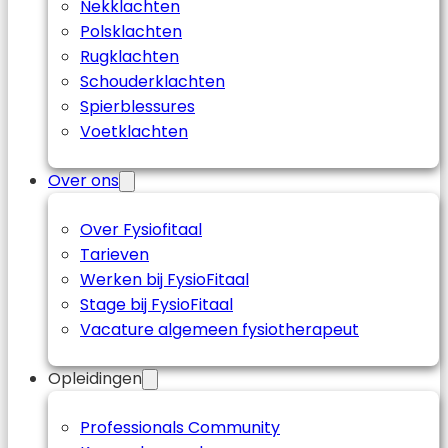
Nekklachten
Polsklachten
Rugklachten
Schouderklachten
Spierblessures
Voetklachten
Over ons
Over Fysiofitaal
Tarieven
Werken bij FysioFitaal
Stage bij FysioFitaal
Vacature algemeen fysiotherapeut
Opleidingen
Professionals Community