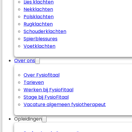
Lies klachten
Nekklachten
Polsklachten
Rugklachten
Schouderklachten
Spierblessures
Voetklachten
Over ons
Over Fysiofitaal
Tarieven
Werken bij FysioFitaal
Stage bij FysioFitaal
Vacature algemeen fysiotherapeut
Opleidingen