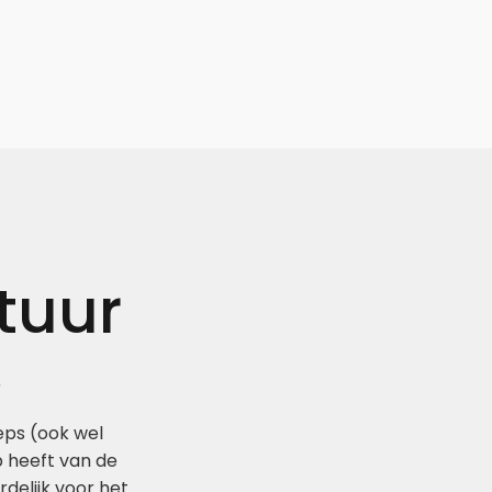
tuur
r
eps (ook wel
op heeft van de
delijk voor het