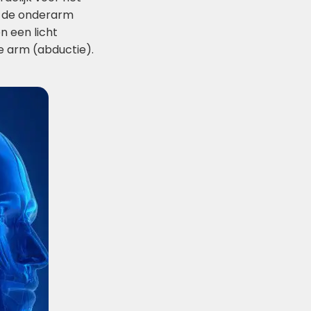
an de onderarm
n een licht
e arm (abductie).