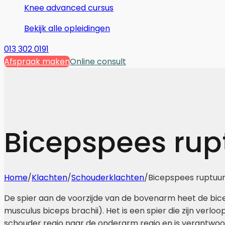
Knee advanced cursus
Bekijk alle opleidingen
013 302 0191
Afspraak maken
Online consult
Bicepspees rup
Home
/
Klachten
/
Schouderklachten
/
Bicepspees ruptuu
De spier aan de voorzijde van de bovenarm heet de bic
musculus biceps brachii). Het is een spier die zijn verlo
schouder regio naar de onderarm regio en is verantwoor