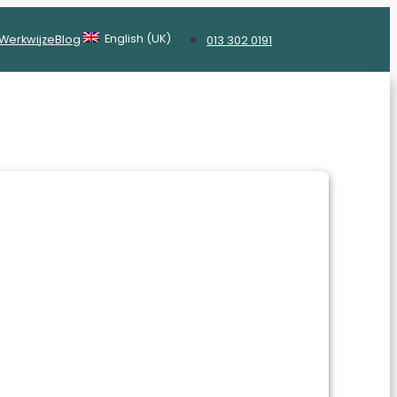
English (UK)
Werkwijze
Blog
013 302 0191