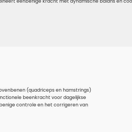
ineert eenbenige kracht met dynamische balans en coördi
 bovenbenen (quadriceps en hamstrings)
functionele beenkracht voor dagelijkse
nbenige controle en het corrigeren van