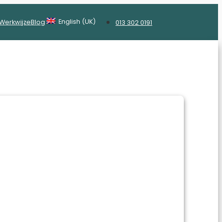
English (UK)
Werkwijze
Blog
013 302 0191