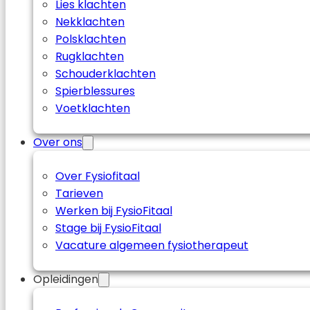
Lies klachten
Nekklachten
Polsklachten
Rugklachten
Schouderklachten
Spierblessures
Voetklachten
Over ons
Over Fysiofitaal
Tarieven
Werken bij FysioFitaal
Stage bij FysioFitaal
Vacature algemeen fysiotherapeut
Opleidingen