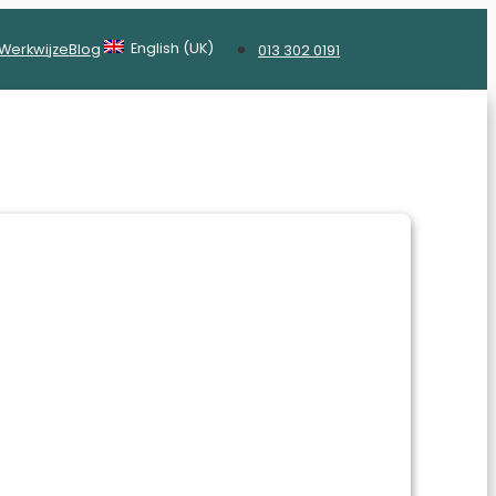
English (UK)
Werkwijze
Blog
013 302 0191