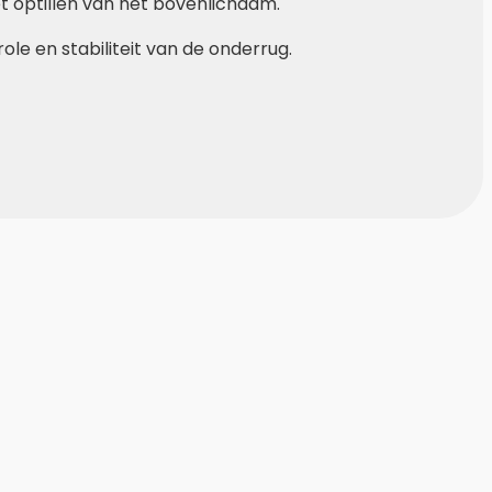
et optillen van het bovenlichaam.
le en stabiliteit van de onderrug.