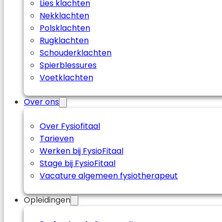
Lies klachten
Nekklachten
Polsklachten
Rugklachten
Schouderklachten
Spierblessures
Voetklachten
Over ons
Over Fysiofitaal
Tarieven
Werken bij FysioFitaal
Stage bij FysioFitaal
Vacature algemeen fysiotherapeut
Opleidingen