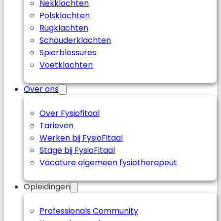
Nekklachten
Polsklachten
Rugklachten
Schouderklachten
Spierblessures
Voetklachten
Over ons
Over Fysiofitaal
Tarieven
Werken bij FysioFitaal
Stage bij FysioFitaal
Vacature algemeen fysiotherapeut
Opleidingen
Professionals Community