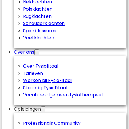
Nekklachten
Polsklachten
Rugklachten
Schouderklachten
Spierblessures
Voetklachten
Over ons
Over Fysiofitaal
Tarieven
Werken bij FysioFitaal
Stage bij FysioFitaal
Vacature algemeen fysiotherapeut
Opleidingen
Professionals Community