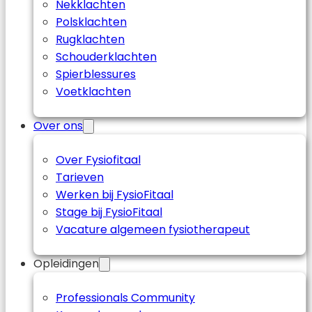
Nekklachten
Polsklachten
Rugklachten
Schouderklachten
Spierblessures
Voetklachten
Over ons
Over Fysiofitaal
Tarieven
Werken bij FysioFitaal
Stage bij FysioFitaal
Vacature algemeen fysiotherapeut
Opleidingen
Professionals Community