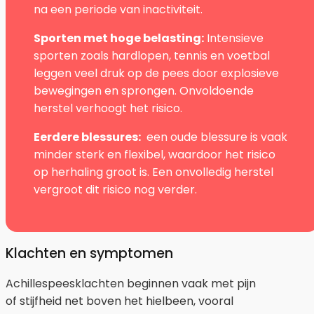
na een periode van inactiviteit.
Sporten met hoge belasting:
Intensieve
sporten zoals hardlopen, tennis en voetbal
leggen veel druk op de pees door explosieve
bewegingen en sprongen. Onvoldoende
herstel verhoogt het risico.
Eerdere blessures:
een oude blessure is vaak
minder sterk en flexibel, waardoor het risico
op herhaling groot is. Een onvolledig herstel
vergroot dit risico nog verder.
Klachten en symptomen
Achillespeesklachten beginnen vaak met pijn
of stijfheid net boven het hielbeen, vooral