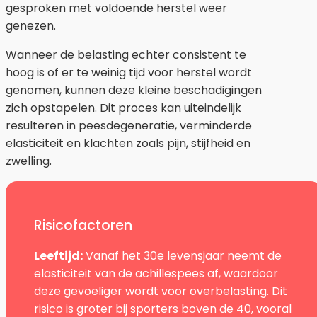
gesproken met voldoende herstel weer
genezen.
Wanneer de belasting echter consistent te
hoog is of er te weinig tijd voor herstel wordt
genomen, kunnen deze kleine beschadigingen
zich opstapelen. Dit proces kan uiteindelijk
resulteren in peesdegeneratie, verminderde
elasticiteit en klachten zoals pijn, stijfheid en
zwelling.
Risicofactoren
Leeftijd:
Vanaf het 30e levensjaar neemt de
elasticiteit van de achillespees af, waardoor
deze gevoeliger wordt voor overbelasting. Dit
risico is groter bij sporters boven de 40, vooral