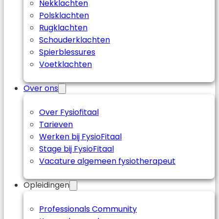
Nekklachten
Polsklachten
Rugklachten
Schouderklachten
Spierblessures
Voetklachten
Over ons
Over Fysiofitaal
Tarieven
Werken bij FysioFitaal
Stage bij FysioFitaal
Vacature algemeen fysiotherapeut
Opleidingen
Professionals Community