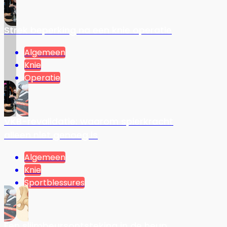
Strek beperking na een knie operatie
Algemeen
Knie
Operatie
VKB-revalidatie: waarom spierkracht
alleen niet genoeg is
Algemeen
Knie
Sportblessures
Een slijmbeursontsteking in de heup