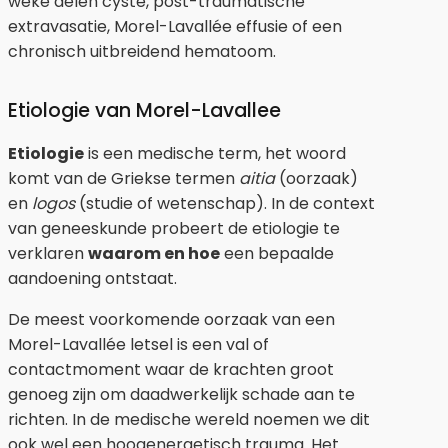
weke delen cyste, post-traumatische
extravasatie, Morel-Lavallée effusie of een
chronisch uitbreidend hematoom.
Etiologie van Morel-Lavallee
Etiologie
is een medische term, het woord
komt van de Griekse termen
aitia
(oorzaak)
en
logos
(studie of wetenschap). In de context
van geneeskunde probeert de etiologie te
verklaren
waarom en hoe
een bepaalde
aandoening ontstaat.
De meest voorkomende oorzaak van een
Morel-Lavallée letsel is een val of
contactmoment waar de krachten groot
genoeg zijn om daadwerkelijk schade aan te
richten. In de medische wereld noemen we dit
ook wel een hoogenergetisch trauma. Het