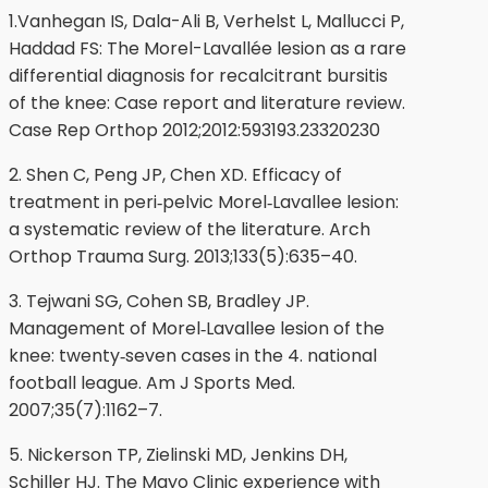
1.Vanhegan IS, Dala-Ali B, Verhelst L, Mallucci P,
Haddad FS: The Morel-Lavallée lesion as a rare
differential diagnosis for recalcitrant bursitis
of the knee: Case report and literature review.
Case Rep Orthop 2012;2012:593193.23320230
2. Shen C, Peng JP, Chen XD. Efficacy of
treatment in peri‐pelvic Morel‐Lavallee lesion:
a systematic review of the literature. Arch
Orthop Trauma Surg. 2013;133(5):635–40.
3. Tejwani SG, Cohen SB, Bradley JP.
Management of Morel‐Lavallee lesion of the
knee: twenty‐seven cases in the 4. national
football league. Am J Sports Med.
2007;35(7):1162–7.
5. Nickerson TP, Zielinski MD, Jenkins DH,
Schiller HJ. The Mayo Clinic experience with