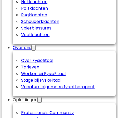
Nekklachten
Polsklachten
Rugklachten
Schouderklachten
Spierblessures
Voetklachten
Over ons
Over Fysiofitaal
Tarieven
Werken bij FysioFitaal
Stage bij FysioFitaal
Vacature algemeen fysiotherapeut
Opleidingen
Professionals Community