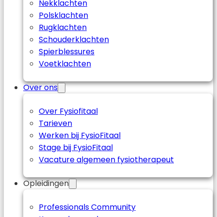
Nekklachten
Polsklachten
Rugklachten
Schouderklachten
Spierblessures
Voetklachten
Over ons
Over Fysiofitaal
Tarieven
Werken bij FysioFitaal
Stage bij FysioFitaal
Vacature algemeen fysiotherapeut
Opleidingen
Professionals Community