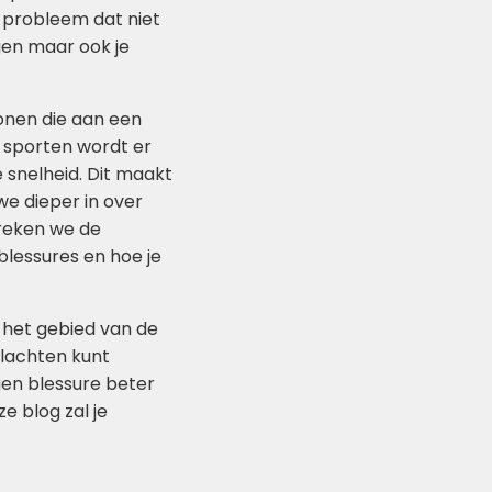
d probleem dat niet
ngen maar ook je
onen die aan een
e sporten wordt er
 snelheid. Dit maakt
we dieper in over
preken we de
blessures en hoe je
 het gebied van de
klachten kunt
gen blessure beter
e blog zal je