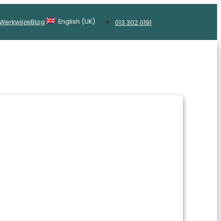
English (UK)
Werkwijze
Blog
013 302 0191