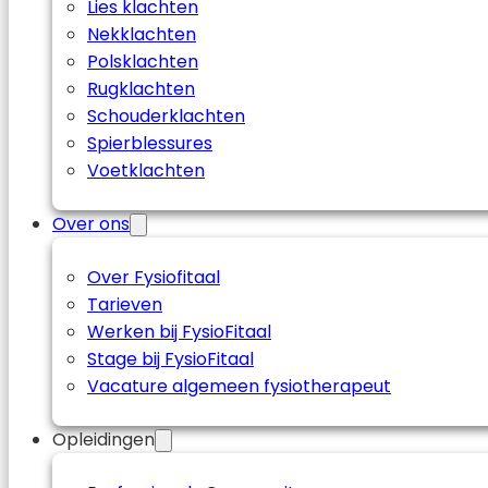
Lies klachten
Nekklachten
Polsklachten
Rugklachten
Schouderklachten
Spierblessures
Voetklachten
Over ons
Over Fysiofitaal
Tarieven
Werken bij FysioFitaal
Stage bij FysioFitaal
Vacature algemeen fysiotherapeut
Opleidingen