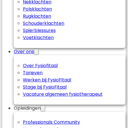
Nekklachten
Polsklachten
Rugklachten
Schouderklachten
Spierblessures
Voetklachten
Over ons
Over Fysiofitaal
Tarieven
Werken bij FysioFitaal
Stage bij FysioFitaal
Vacature algemeen fysiotherapeut
Opleidingen
Professionals Community