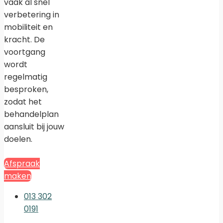
vaak al snel
verbetering in
mobiliteit en
kracht. De
voortgang
wordt
regelmatig
besproken,
zodat het
behandelplan
aansluit bij jouw
doelen.
Afspraak
maken
013 302
0191