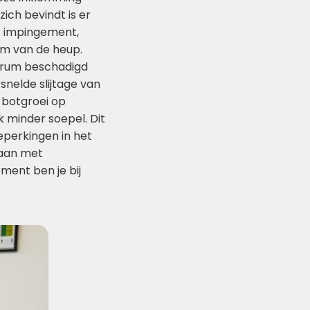
ich bevindt is er
r impingement,
om van de heup.
abrum beschadigd
snelde slijtage van
 botgroei op
k minder soepel. Dit
eperkingen in het
gaan met
ment ben je bij