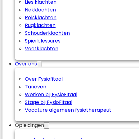
Lies klachten
Nekklachten
Polsklachten
Rugklachten
Schouderklachten
Spierblessures
Voetklachten
Over ons
Over Fysiofitaal
Tarieven
Werken bij FysioFitaal
Stage bij FysioFitaal
Vacature algemeen fysiotherapeut
Opleidingen