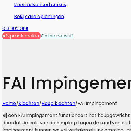
Knee advanced cursus
Bekijk alle opleidingen
013 302 0191
Afspraak maken
Online consult
FAI Impingeme
Home
/
Klachten
/
Heup klachten
/
FAI Impingement
Bij een FAI impingement functioneert het heupgewricht 
doordat de hals van de heupkop tegen de rand van de 
Impingement kunnen we vrij vertalen als inklemming , 