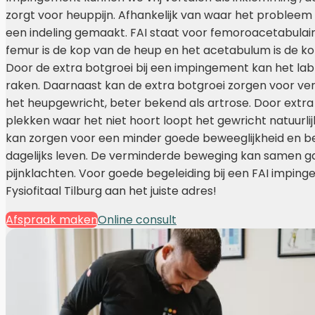
zorgt voor heuppijn. Afhankelijk van waar het probleem z
een indeling gemaakt. FAI staat voor femoroacetabulai
femur is de kop van de heup en het acetabulum is de k
Door de extra botgroei bij een impingement kan het l
raken. Daarnaast kan de extra botgroei zorgen voor ver
het heupgewricht, beter bekend als artrose. Door extra
plekken waar het niet hoort loopt het gewricht natuurlij
kan zorgen voor een minder goede beweeglijkheid en b
dagelijks leven. De verminderde beweging kan samen 
pijnklachten. Voor goede begeleiding bij een FAI impinge
Fysiofitaal Tilburg aan het juiste adres!
Afspraak maken
Online consult