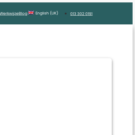
English (UK)
Werkwijze
Blog
013 302 0191