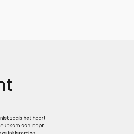
nt
niet zoals het hoort
heupkom aan loopt.
deze inklemming